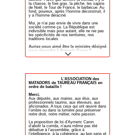
la chasse, le foie gras, la pêche, les sapins
de Noël, le Tour de France, le barbecue. Au
fond, poureux, après l’homme déconstruit, il
y a l'homme déraciné.
Moi, je n’ai pas envie de vivre dans une
société comme ça. La République est
indivisible mais pour autant, elle ne nie pas
les spécificités de nos territoires, nos
traditions locales.
Auriez-vous aimé être le ministre désigné
pour répondre à Aymeric Caron ?
Ce n’est pas une question de personnes.
Dominique Faure est une amie, je suis allée
la soutenir au moment des législatives. La
corrida, dans mon esprit, c’est liberté,
territoires et ruralité. Et qui de mieux placé
que la ministre chargée de la ruralité pour
L'ASSOCIATION des
aller défendre la position qui est la nôtre ?
MATADORS de TAUREAU FRANÇAIS en
Je suis ravie que mon amie Dominique
ordre de bataille !
Faure dise la ligne qui est la nôtre. Et le
président de la République a dit qu’il était
Merci.
favorable au maintien des traditions.
Aux députés, aux maires, aux élus, aux
professionnels taurins, aux éleveurs, aux
Aymeric Caron indique que l’interdiction de
aficionados. A tous ceux qui ont œuvré dans
la corrida ne serait qu’une étape avant la
l’ombre ou dans la lumière pour préserver
"révolution copernicienne" en faveur de ce
notre droit, notre métier, notre passion.
qu’il appelle les "animaux non humains"…
S’agissant des hommes il a essayé de
La proposition de loi d’Aymeric Caron
mettre en place un permis de voter. Avec un
d’abolir la corrida, n’aura même pas été
test de connaissances. C’est vous dire le
débattue à l’assemblée, grâce à
grand démocrate qu’il est. S’agissant des
l’intelligence, à la cohérence, au bon sens et