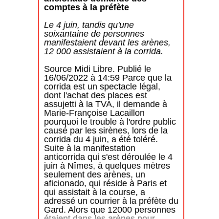
d’hectares de terres préservant la
comptes à la préfète
bio-diversité au profit de la faune,
de la flore… Comme tout bon
Le 4 juin, tandis qu'une
Gardois et Occitan, il sait aussi
soixantaine de personnes
qu’il faut préserver cette tradition
manifestaient devant les arènes,
légale la Tauromachie, une
12 000 assistaient à la corrida.
tradition culturelle qui n’opprime,
ni mutile des enfants, des femmes
Source Midi Libre.
Publié le
ou des hommes. Il y a peu
16/06/2022 à 14:59 Parce que la
d’années les anti-corridas d’Agde
corrida est un spectacle légal,
– qui sévissent aussi à Béziers -
dont l'achat des places est
ayant appris qu’un des
assujetti à la TVA, il demande à
organisateurs, par ailleurs
Marie-Françoise Lacaillon
bénévole, des arènes d’Alès était
pourquoi le trouble à l'ordre public
cadre supérieur d’une grande
causé par les sirènes, lors de la
entreprise nationale, avait écrit au
corrida du 4 juin, a été toléré.
PDG pour le dénoncer ( !). Il en fût
Suite à la manifestation
de même vis à vis des des
anticorrida qui s'est déroulée le 4
aumôniers d’arènes dénoncés à
juin à Nîmes, à quelques mètres
leur évêque. Je m’interroge
seulement des arènes, un
encore pour connaitre le but
aficionado, qui réside à Paris et
poursuivi de telles actions.
qui assistait à la course, a
adressé un courrier à la préfète du
Faudra-t-il un jour que les
Gard. Alors que 12000 personnes
aficionados portent un signe
étaient dans les arènes pour