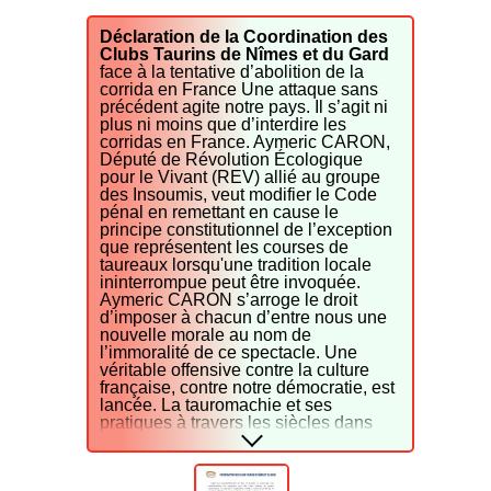
David Guillén a été publiée qui étudie le profil
des élèves des écoles taurines et trouve des
aspects très favorables associés à cette forme
Déclaration de la Coordination des
de formation et d’enseignement.
Clubs Taurins de Nîmes et du Gard
face à la tentative d’abolition de la
Pierre Vidal site CORRIDA SI
corrida en France Une attaque sans
précédent agite notre pays. Il s’agit ni
plus ni moins que d’interdire les
corridas en France. Aymeric CARON,
Député de Révolution Écologique
pour le Vivant (REV) allié au groupe
des Insoumis, veut modifier le Code
pénal en remettant en cause le
principe constitutionnel de l’exception
que représentent les courses de
taureaux lorsqu'une tradition locale
ininterrompue peut être invoquée.
Aymeric CARON s’arroge le droit
d’imposer à chacun d’entre nous une
nouvelle morale au nom de
l’immoralité de ce spectacle. Une
véritable offensive contre la culture
française, contre notre démocratie, est
lancée. La tauromachie et ses
pratiques à travers les siècles dans
nos régions ont permis le
développement d’une véritable culture
régionale qui dans le respect de