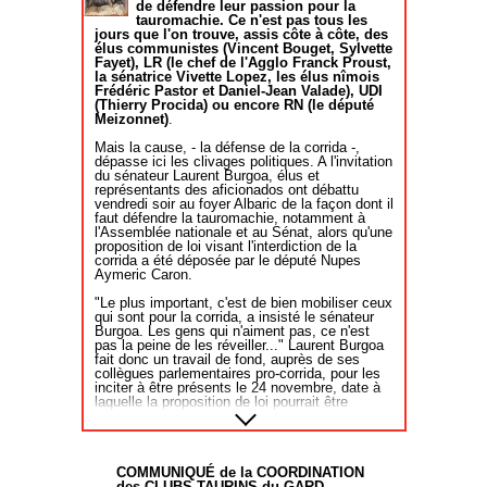
sont utilisées depuis 2008 à la
de défendre leur passion pour la
e Silva est un universitaire, spécialisé
tauromachie. Ce n'est pas tous les
satisfaction générale et validées
jours que l'on trouve, assis côte à côte, des
dans les politiques publiques et les
par le syndicat espagnol des
élus communistes (Vincent Bouget, Sylvette
politiques sociales, titulaire d'une
Fayet), LR (le chef de l'Agglo Franck Proust,
picadors.
licence en sociologie et d'un doctorat
la sénatrice Vivette Lopez, les élus nîmois
2 – A Alès, j’étais présent en tant
Frédéric Pastor et Daniel-Jean Valade), UDI
en sciences sociales et politiques.
que puyero pour apporter les
(Thierry Procida) ou encore RN (le député
Professeur universitaire à l'ISCTE -
Meizonnet)
.
caisses de piques validées par
Instituto Universitário de Lisboa,
l’UVTF, à la demande expresse de
Mais la cause, - la défense de la corrida -,
depuis 2007, il a suspendu ses
l’organisateur. Je ne fournissais
dépasse ici les clivages politiques. A l'invitation
fonctions après avoir été nommé par
du sénateur Laurent Burgoa, élus et
pas la cavalerie qui était celle de
représentants des aficionados ont débattu
le gouvernement, en mai 2021, pour
Philippe Heyral.
vendredi soir au foyer Albaric de la façon dont il
diriger la structure de la mission qui
faut défendre la tauromachie, notamment à
organise les commémorations des 50
l'Assemblée nationale et au Sénat, alors qu'une
Pendant la corrida du dimanche
proposition de loi visant l'interdiction de la
ans du 25 avril, jusqu'en 2024.
matin, il y a eu un problème dans
corrida a été déposée par le député Nupes
Dans un profil esquissé en 2021, le
Aymeric Caron.
les coulisses : la pointe d’une
magazine Visão rappelle que Pedro
pique a été dévissée après
"Le plus important, c'est de bien mobiliser ceux
Adão e Silva a commencé au PS à
qui sont pour la corrida, a insisté le sénateur
montage sur le palo, soit après le
l'âge de 18 ans, après avoir été
Burgoa. Les gens qui n'aiment pas, ce n'est
contrôle effectué par le délégué
pas la peine de les réveiller..." Laurent Burgoa
membre du Secrétariat national du
aux piques.
fait donc un travail de fond, auprès de ses
parti, sous la direction d'Eduardo
collègues parlementaires pro-corrida, pour les
Ferro Rodrigues.
inciter à être présents le 24 novembre, date à
Cette manipulation a été
laquelle la proposition de loi pourrait être
Pedro Adão e Silva est également
préméditée, car une autre caisse
présentée à l'Assemblée nationale. Mais
commentateur politique sur RTP, TSF
attention, souligne-t-il: "Elle figure en quatrième
de piques espagnoles était prévue
position de la niche parlementaire LFI, il risque
et Sport TV, et tient une colonne
en coulisses. Il s’agit d’une
d'y avoir des débats importants sur les
d'opinion dans les journaux Expresso
précédentes propositions, il n'est pas sûr que
COMMUNIQUÉ de la COORDINATION
intention de nuire à moi- même,
la proposition sera présentée."
des CLUBS TAURINS du GARD