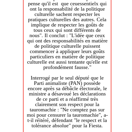
payé leurs places dont les
contractuel et ne concerne donc
pense qu'il est que ceu
essentiel
x qui
montants sont soumis à la TVA,
que les aficionadas et aficionados.
ont la responsabilité de la politique
l'organisateur étant, quant à lui,
La phrase de l’aficionado et
culturelle sachent respecter les
soumis aux règlements en vigueur
écrivain Albert Camus, membre
pratiques culturelles des autres. Cela
et assujetti aux impôts d'une
du Club taurin de Paris :
implique de respecter les goûts de
"La
activité de spectacle. Dès lors,
démocratie, ce n'est pas la loi
tous ceux qui sont différents de
rien ne justifie que les spectateurs
de la majorité, mais la
nous". Il conclut : "L'idée que ceux
d'une corrida ne puissent jouir du
protection de la minorité"
qui ont des responsabilités en matière
est
spectacle pour lequel ils se sont
plus que jamais d’actualité. Alors
de politique culturelle puissent
acquittés de leur droit d'entrée. Un
soyons vigilants pour défendre un
commencer à appliquer leurs goûts
tel trouble à l'ordre public ne serait
pan important de l’Esprit du Sud :
particuliers en matière de politique
toléré, j'en suis persuadé, pour
la Tauromachie au sens large du
culturelle est aussi tentante qu'elle est
aucun autre spectacle." "Je
terme.
profondément fausse."
préfère laisser de côté l'hypothèse
selon laquelle une telle situation
Hugues BOUSQUET membre de
Interrogé par le seul député que le
résulterait de l'opinion que vous
l’Observatoire National des
Parti animaliste (PAN) possède
auriez, à titre personnel, des
Cultures Taurines
encore après sa débâcle électorale, le
spectacles taurins. Dans ce cas,
ministre a désavoué les déclarations
l'impartialité dont doivent faire
de ce parti et a réaffirmé très
preuve les représentants de l'Etat
clairement son respect pour la
dans l'exercice de leurs fonctions
tauromachie : "Ne comptez pas sur
serait gravement mise en défaut",
moi pour censurer la tauromachie", a-
conclut l'aficionado qui demande à
t-il réitéré, défendant "le respect et la
la préfète de bien vouloir lui
tolérance absolue" pour la Fiesta.
"exposer les raisons pour