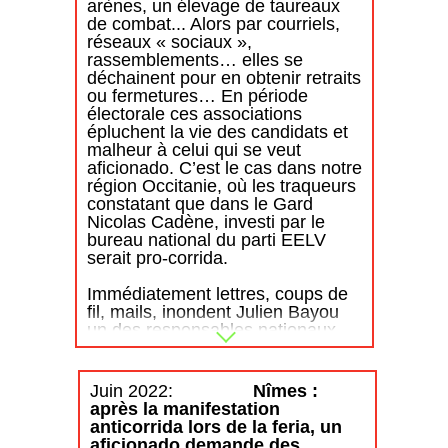
arènes, un élevage de taureaux
de combat... Alors par courriels,
réseaux « sociaux »,
rassemblements… elles se
déchainent pour en obtenir retraits
ou fermetures… En période
électorale ces associations
épluchent la vie des candidats et
malheur à celui qui se veut
aficionado. C’est le cas dans notre
région Occitanie, où les traqueurs
constatant que dans le Gard
Nicolas Cadène, investi par le
bureau national du parti EELV
serait pro-corrida.
Immédiatement lettres, coups de
fil, mails, inondent Julien Bayou
un des responsables nationaux
des investitures écologiques pour
le retrait de la candidature de
Cadène… celui-ci sait
Juin
2022:
Nîmes :
certainement le rôle écologique
après la manifestation
tenu par les élevages de taureaux
anticorrida lors de la feria, un
de combat : des milliers
aficionado demande des