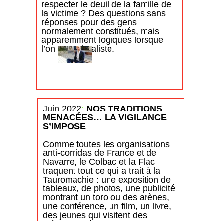
respecter le deuil de la famille de
la victime ? Des questions sans
réponses pour des gens
normalement constitués, mais
apparemment logiques lorsque
l’on est animaliste.
Juin 2022
:
NOS TRADITIONS
Source
Le
MENACÉES… LA VIGILANCE
www.c
trist
hassep
S’IMPOSE
e
assion.
pers
net
onn
Comme toutes les organisations
age
anti-corridas de France et de
Navarre, le Colbac et la Flac
traquent tout ce qui a trait à la
Tauromachie : une exposition de
tableaux, de photos, une publicité
montrant un toro ou des arènes,
une conférence, un film, un livre,
des jeunes qui visitent des