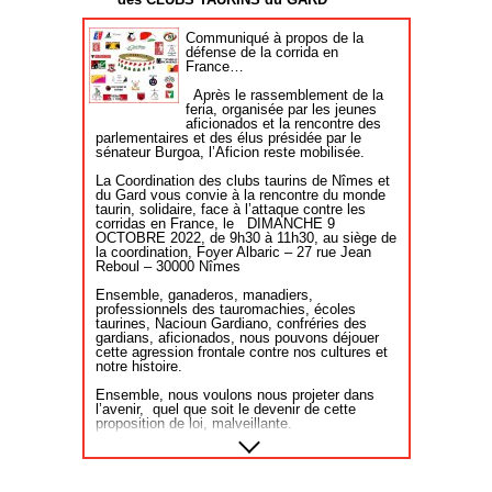
et Record.
fabriquant de la pique française,
et aussi à l’intégrité du spectacle.
Pas de gros rassemblement organisé, pour
Communiqué à propos de la
l'heure, par les pro-corridas le 24 novembre à
défense de la corrida en
Paris. Mais certains, comme Roland Cecchi-
Conséquence, les 3e et 4e toros
France…
Tenerini, président de la coordination des clubs
taurins de Nîmes et du Gard, seront ce jour-là
ont subi chacun 1 rencontre avec
Après le rassemblement de la
dans la capitale. "Nous, nous ne sommes ni
ces piques non réglementaires,
feria, organisée par les jeunes
des professionnels de la tauromachie, ni des
aficionados et la rencontre des
l’autre palo étant monté avec la
politiques, mais des citoyens, passionés de
parlementaires et des élus présidée par le
toros. On doit pouvoir aussi exprimer la
pique française. L’incident a été
sénateur Burgoa, l’Aficion reste mobilisée.
position de la société civile.
résolu grâce l’intervention du
La Coordination des clubs taurins de Nîmes et
délégué aux piques, de
" Frédéric Pastor incite lui aussi les
du Gard vous convie à la rencontre du monde
aficionados à se faire entendre, alors que les
l’organisateur et de moi-même.
taurin, solidaire, face à l’attaque contre les
anticorridas et autres animalistes multiplient
corridas en France,
le
DIMANCHE 9
les interventions médiatiques. Corentin
OCTOBRE 2022, de 9h30 à 11h30, au siège de
Carpentier, des Jeunes aficionados, prévient lui
La Cuadra Bonijol tient à
la coordination, Foyer Albaric – 27 rue Jean
que la chute de la corrida ne serait, si elle avait
dénoncer ces pratiques
Reboul – 30000 Nîmes
lieu, qu'un début : "Si la digue tombe, il y en
frauduleuses qui portent tort à
aura d'autres. Après, ce sera la course
Ensemble, ganaderos, manadiers,
hipppique ou le gavage des oies."
l’image de la profession. En aucun
professionnels des tauromachies, écoles
cas, la pique validée par l’UVTF
taurines, Nacioun Gardiano, confréries des
Adrien BOUDET du MIDI LIBRE
gardians, aficionados, nous pouvons déjouer
ne nuit au travail du picador. Elle
cette agression frontale contre nos cultures et
est seulement plus respectueuse
notre histoire.
du toro brave.
Ensemble, nous voulons nous projeter dans
l’avenir, quel que soit le devenir de cette
proposition de loi, malveillante.
Participeront à ces échanges, Dominique
Valmary, Président de la fédération des
sociétés taurines de France, André Viard,