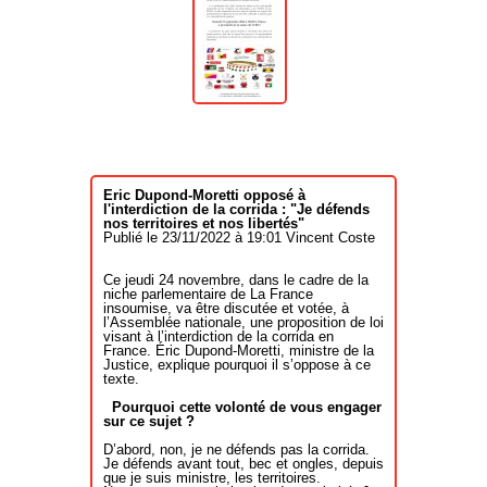
chacun permet d’exprimer le vivre
ensemble, la convivialité, la fête, le
respect de la vie et de la mort. Cette
tauromachie a généré l’expression de
différentes formes d’art, la peinture,
l’écriture théâtrale et poétique, la
musique. La tauromachie par son
implantation dans nos territoires ruraux
joue un rôle certain dans la
préservation de la biodiversité dans
notre pays. Au nom de la démocratie et
des libertés individuelles, nous
Éric Dupond-Moretti opposé à
demandons le respect de notre
l'interdiction de la corrida : "Je défends
nos territoires et nos libertés"
diversité culturelle. Face à cette
Publié le 23/11/2022 à 19:01 Vincent Coste
situation, les 27 clubs taurins réunis au
sein de la Coordination des Clubs
Taurins de Nîmes et du Gard,
Ce jeudi 24 novembre, dans le cadre de la
niche parlementaire de La France
prendront toutes les initiatives pour
insoumise, va être discutée et votée, à
favoriser, dans cette période et au vu
l’Assemblée nationale, une proposition de loi
de l’évolution des débats, un large
visant à l’interdiction de la corrida en
rassemblement dans notre
France. Éric Dupond-Moretti, ministre de la
Justice, explique pourquoi il s’oppose à ce
département et au-delà dans les
texte.
régions taurines pour s’opposer à cette
agression contre la corrida.
Pourquoi cette volonté de vous engager
sur ce sujet ?
D’abord, non, je ne défends pas la corrida.
Je défends avant tout, bec et ongles, depuis
que je suis ministre, les territoires.