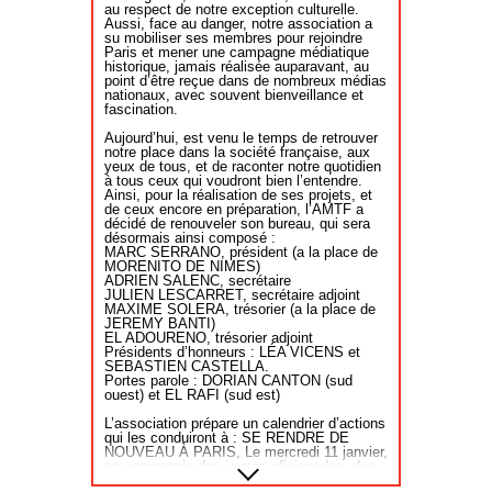
animaux, il souhaitait qu’on ne tue plus les
au respect de notre exception culturelle.
moustiques qui vous piquent parce que ce
Aussi, face au danger, notre association a
sont des femelles, au nom de la
su mobiliser ses membres pour rejoindre
biodiversité. Il faut rester sage. On nous
Paris et mener une campagne médiatique
explique par exemple qu’on ne peut plus
historique, jamais réalisée auparavant, au
manger de miel parce qu’il s’agit de
point d’être reçue dans de nombreux médias
l’exploitation de l’abeille par l’homme. Est-ce
nationaux, avec souvent bienveillance et
qu’un peu de sérieux pourrait être de mise ?
fascination.
La corrida est en perte de vitesse. C’est une
Aujourd’hui, est venu le temps de retrouver
certitude mais il est nécessaire
notre place dans la société française, aux
d’accompagner cette transition. Parce que
yeux de tous, et de raconter notre quotidien
derrière il y a la vie des gens. Des
à tous ceux qui voudront bien l’entendre.
passionnés. Qui ne sont pas des salauds au
Ainsi, pour la réalisation de ses projets, et
motif qu’ils aiment la corrida. Il y a des
de ceux encore en préparation, l’AMTF a
emplois, des économies, une jeunesse
décidé de renouveler son bureau, qui sera
autour du monde taurin, fière de son
désormais ainsi composé :
histoire. Et les ferias, ces moments festifs
MARC SERRANO, président (a la place de
absolument extraordinaires. Et puis on parle
MORENITO DE NIMES)
de 800 toros par an là… On tue, en France,
ADRIEN SALENC, secrétaire
pour se nourrir, trois millions d'animaux par
JULIEN LESCARRET, secrétaire adjoint
jour !
MAXIME SOLERA, trésorier (a la place de
JEREMY BANTI)
Pour lutter en faveur du bien-être animal,
EL ADOURENO, trésorier adjoint
il y avait selon vous d’autres combats à
Présidents d’honneurs : LÉA VICENS et
mener ?
SEBASTIEN CASTELLA.
Portes parole : DORIAN CANTON (sud
Mais on a légiféré sur le bien-être animal
ouest) et EL RAFI (sud est)
c’est la loi Houbron, elle a été portée par un
député de notre majorité. Ne mélangeons
L’association prépare un calendrier d’actions
pas tout ! La corrida est en perte de vitesse.
qui les conduiront à : SE RENDRE DE
Mais il y a des modes vous savez…
NOUVEAU À PARIS, Le mercredi 11 janvier,
Jacques Durand dans Libération, à une
en compagnie des jeunes aficionados, des
époque, rédigeait des chroniques
éleveurs, des responsables de l’action
formidables sur la corrida. Canal + diffusait