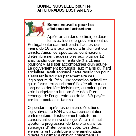
Président de l’Observatoire national des
cultures taurines. Frédéric Pastor, Adjoint au
BONNE NOUVELLE pour les
maire de Nîmes, délégué à la tauromachie.
AFICIONADOS LUSITANIENS
Nous sommes tous concernés. Nous
comptons sur vous…
Bonne nouvelle pour les
aficionados lusitaniens
.
Après un an dans le tiroir, le décret-
loi avec lequel le gouvernement du
Portugal entendait restreindre l’accès des
moins de 16 ans aux arènes a finalement été
annulé. Ainsi, les spectacles continueront
d’être librement accessibles aux plus de 12
ans, tandis que les enfants de 3 à 11 ans
pourront y assister accompagnés d’un adulte.
Le gouvernement portugais, aux mains du Parti
socialiste, avait annoncé cette restriction pour
s’assurer le soutien parlementaire des
législateurs du PAN, une formation animaliste
qui a fortement conditionné l’exécutif tout au
long de la dernière législature, au point qu’un
vote budgétaire a fini par être décidé en
échange de l’augmentation de la TVA payée
par les spectacles taurins.
Cependant, après les dernières élections
législatives, le PAN a vu sa représentation
parlementaire drastiquement réduite, ne
conservant qu’un seul siège. A cela, il faut
ajouter la progression de la droite dans les
sondages d’intentions de vote. Ces deux
éléments ont contribué à une amélioration
directe du climat d’opinion concernant la