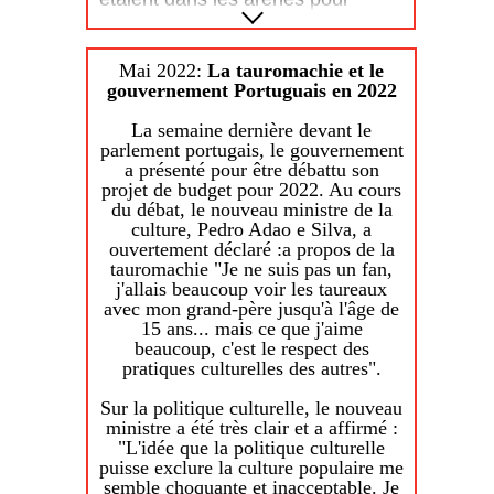
distinctif ? qu’il en soit de même
assister à la corrida, une
des commerces, entreprises qui
soixantaine de personnes, au plus
sponsorisent des activités ayant
fort de la mobilisation, a fait part
un rapport avec la tauromachie :
Mai 2022:
La tauromachie et le
de son opposition à la corrida, par
expositions, films, conférences,
gouvernement Portuguais en 2022
des affiches, des slogans,
spectacles..? À Béziers, le Colbac
quelques insultes et le bruit
est sur cette funeste voie. En
La semaine dernière devant le
incessant de sirènes. Précisant à
effet, ayant appris que la société
parlement portugais, le gouvernement
la représentante de l'Etat, dans un
BETARRA, qui dirige les arènes
a présenté pour être débattu son
premier temps, qu'une "corrida
biterroises, organisait dans celles-
projet de budget pour 2022. Au cours
n'était pas synonyme de bruits et
ci cinq concerts du 7 au 11 juillet
du débat, le nouveau ministre de la
de fureur, comme ses détracteurs
2022 « Les nuits de Béziers » les
culture, Pedro Adao e Silva, a
aiment à le penser", l'aficionado
antis déclenchent une opération
ouvertement déclaré :a propos de la
demande "pourquoi la police,
pour dissuader les personnes de
tauromachie "Je ne suis pas un fan,
placée sous votre autorité, n'a-t-
s’y rendre, arguant notamment
j'allais beaucoup voir les taureaux
elle pas mis fin à une telle
qu’une partie du prix des places
avec mon grand-père jusqu'à l'âge de
perturbation". Il ajoute : "Tous les
serait reversée à l’École taurine
15 ans... mais ce que j'aime
avis peuvent s'exprimer dans une
de Béziers et à l’Union des Villes
beaucoup, c'est le respect des
démocratie (...). En revanche, il
Taurines de France.
pratiques culturelles des autres".
est anormal que soit toléré un
trouble manifeste à l'ordre public
Hors cela est totalement faux ! Ce
Sur la politique culturelle, le nouveau
lors d'un spectacle légalement
n’est que pour les spectacles
ministre a été très clair et a affirmé :
organisé. Or, la corrida est un
taurins, comme prévu au contrat
"L'idée que la politique culturelle
spectacle légalement autorisé
liant les gestionnaires des arènes
puisse exclure la culture populaire me
pour lequel les spectateurs ont
à la Ville de Béziers, que cela est
semble choquante et inacceptable. Je