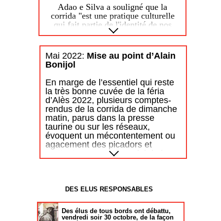
lesquelles les forces de police ne
Adao e Silva a souligné que la
sont pas intervenues, après un
corrida "est une pratique culturelle
délai raisonnable permettant aux
qui fait partie de l'identité de nos
manifestants d'exprimer leurs
populations dans de nombreuses
opinions, pour faire cesser ce
régions", et a ajouté : "Chacun peut
trouble à l'ordre public."
avoir son opinion sur la corrida",
Mai 2022:
Mise au point d’Alain
mais a insisté sur le fait que sa
Bonijol
position relève du "bon sens" et
représente "la grande majorité des
En marge de l’essentiel qui reste
Portugais qui vont ou non aux
la très bonne cuvée de la féria
corridas, mais qui ne pensent pas à
d’Alès 2022, plusieurs comptes-
interdire aux autres citoyens de
rendus de la corrida de dimanche
prendre leurs décisions, en toute
matin, parus dans la presse
liberté".
taurine ou sur les réseaux,
évoquent un mécontentement ou
Le ministre de la Culture a conclu sa
agacement des picadors et
réponse en soulignant sa "tolérance
mettent en cause l’emploi de la
absolue" pour la diversité culturelle et
pique validée par l’UVTF. Ces
s'est insurgé contre le "prosélytisme
commentaires incomplètement
et la censure" du député animaliste.
informés m’obligent à cette mise
au point pour rétablir la vérité.
DES ELUS RESPONSABLES
1 - Les piques françaises seules
à partir d'Aplausos
homologuées par l’UVTF depuis
Des élus de tous bords ont débattu,
2021 ne sont pas nouvelles. Elles
vendredi soir 30 octobre, de la façon
Né à Lisbonne en 1974, Pedro Adão