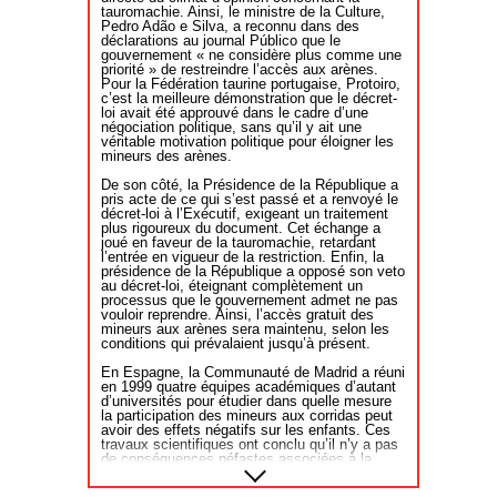
tauromachie. Ainsi, le ministre de la Culture,
Pedro Adão e Silva, a reconnu dans des
déclarations au journal Público que le
gouvernement « ne considère plus comme une
priorité » de restreindre l’accès aux arènes.
Pour la Fédération taurine portugaise, Protoiro,
c’est la meilleure démonstration que le décret-
loi avait été approuvé dans le cadre d’une
négociation politique, sans qu’il y ait une
véritable motivation politique pour éloigner les
mineurs des arènes.
De son côté, la Présidence de la République a
pris acte de ce qui s’est passé et a renvoyé le
décret-loi à l’Exécutif, exigeant un traitement
plus rigoureux du document. Cet échange a
joué en faveur de la tauromachie, retardant
l’entrée en vigueur de la restriction. Enfin, la
présidence de la République a opposé son veto
au décret-loi, éteignant complètement un
processus que le gouvernement admet ne pas
vouloir reprendre. Ainsi, l’accès gratuit des
mineurs aux arènes sera maintenu, selon les
conditions qui prévalaient jusqu’à présent.
En Espagne, la Communauté de Madrid a réuni
en 1999 quatre équipes académiques d’autant
d’universités pour étudier dans quelle mesure
la participation des mineurs aux corridas peut
avoir des effets négatifs sur les enfants. Ces
travaux scientifiques ont conclu qu’il n’y a pas
de conséquences néfastes associées à la
fréquentation des arènes. Dans le même ordre
d’idées, en 2017, une thèse de doctorat de