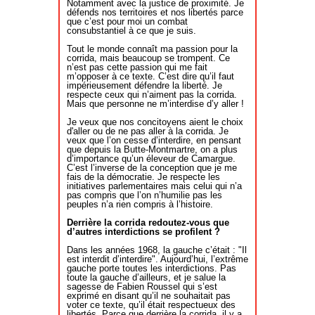
Notamment avec la justice de proximité. Je
défends nos territoires et nos libertés parce
que c’est pour moi un combat
consubstantiel à ce que je suis.
Tout le monde connaît ma passion pour la
corrida, mais beaucoup se trompent. Ce
n’est pas cette passion qui me fait
m’opposer à ce texte. C’est dire qu’il faut
impérieusement défendre la liberté. Je
respecte ceux qui n’aiment pas la corrida.
Mais que personne ne m’interdise d’y aller !
Je veux que nos concitoyens aient le choix
d'aller ou de ne pas aller à la corrida. Je
veux que l’on cesse d’interdire, en pensant
que depuis la Butte-Montmartre, on a plus
d’importance qu’un éleveur de Camargue.
C’est l’inverse de la conception que je me
fais de la démocratie. Je respecte les
initiatives parlementaires mais celui qui n’a
pas compris que l’on n’humilie pas les
peuples n’a rien compris à l’histoire.
Derrière la corrida redoutez-vous que
d’autres interdictions se profilent ?
Dans les années 1968, la gauche c’était : "Il
est interdit d’interdire". Aujourd’hui, l’extrême
gauche porte toutes les interdictions. Pas
toute la gauche d’ailleurs, et je salue la
sagesse de Fabien Roussel qui s’est
exprimé en disant qu’il ne souhaitait pas
voter ce texte, qu’il était respectueux des
libertés. Parce que derrière la corrida, il y a