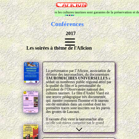
Association de
Seules les cultures taurines sont garantes de la préservation et de la 
défense des
tauromachies -
Conférences
Sommières
2017
Les soirées à thème de l'Aficion
La présentation par l’Aficion, association de
défense des tauromachies, du documentaire
TAUROMACHIES UNIVERSELLES
a
séduit un nombreux public régional attiré par
la qualité du film et la personnalité du
président de l’Observatoire national des
cultures taurines. Le film d'André Viard est
une œuvre pédagogique très documentée,
qui montre comment l'homme et le taureau
ont été entraînés dans un combat dont les
premières traces sont inscrites sur les parois
des grottes de Lascaux.
Il raconte d'où vient la tauromachie afin
qu'elle soit mieux comprise par le grand
public. Il s'agit d'une initiation au sens large.
À une époque où la tauromachie et ceux qui
la soutiennent subissent des assauts de plus
en plus nombreux des anti-corridas, des